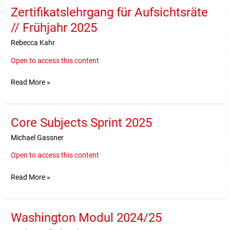
Zertifikatslehrgang für Aufsichtsräte
Zertifikatslehrgang
für
// Frühjahr 2025
Aufsichtsräte
Rebecca Kahr
//
Frühjahr
Open to access this content
2025
Read More »
Core Subjects Sprint 2025
Core
Subjects
Michael Gassner
Sprint
2025
Open to access this content
Read More »
Washington Modul 2024/25
Washington
Modul