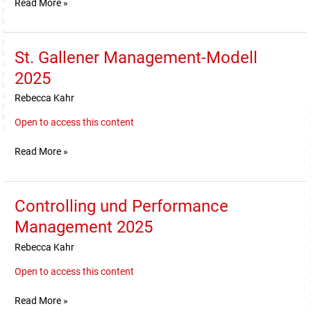
Read More »
St. Gallener Management-Modell
St.
Gallener
2025
Management-
Rebecca Kahr
Modell
2025
Open to access this content
Read More »
Controlling und Performance
Controlling
und
Management 2025
Performance
Rebecca Kahr
Management
2025
Open to access this content
Read More »