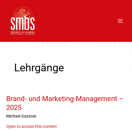
Skip
Main
to
Men
content
Post
pagination
Lehrgänge
Brand- und Marketing-Management –
Brand-
und
2025
Marketing-
Michael Gassner
Management
–
Open to access this content
2025