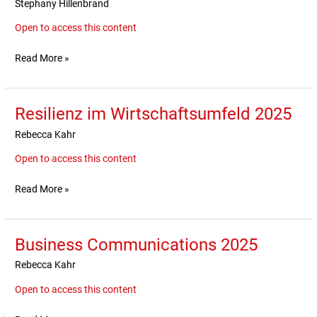
Stephany Hillenbrand
2024/25
Open to access this content
Read More »
Resilienz im Wirtschaftsumfeld 2025
Resilienz
im
Rebecca Kahr
Wirtschaftsumfeld
2025
Open to access this content
Read More »
Business Communications 2025
Business
Communications
Rebecca Kahr
2025
Open to access this content