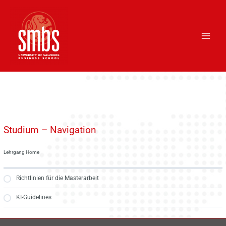
Skip
Main
to
Men
content
Studium – Navigation
Lehrgang Home
Richtlinien für die Masterarbeit
KI-Guidelines