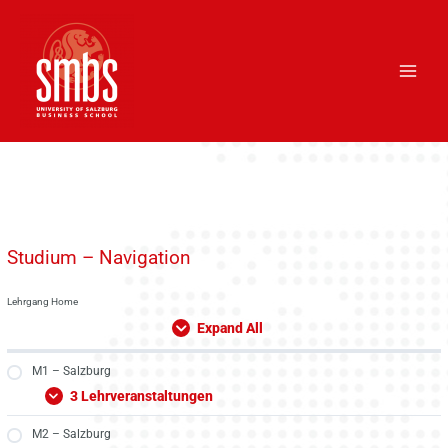
Skip
Main
to
Men
content
Studium – Navigation
Lehrgang Home
Expand All
M1 – Salzburg
3 Lehrveranstaltungen
M2 – Salzburg