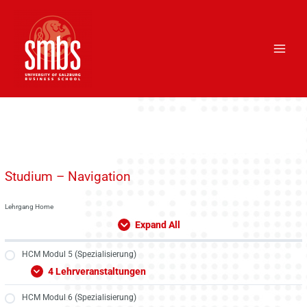
Skip
Main
to
Men
content
Studium – Navigation
Lehrgang Home
Expand All
HCM Modul 5 (Spezialisierung)
4 Lehrveranstaltungen
HCM Modul 6 (Spezialisierung)