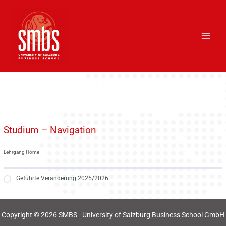
Skip
Main
to
Men
content
Studium – Navigation
Lehrgang Home
Geführte Veränderung 2025/2026
Copyright © 2026 SMBS - University of Salzburg Business School GmbH